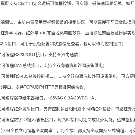
触摸屏支持≥32个自定义逻辑可编程按钮，可实现一键快速场景切换，如
电脑调试，主机内置常用音视频设备的控制协议，可以直接在前面板触摸
嵌红外学习器，红外学习可完全脱离电脑软件，直接通过前面板触摸屏实
232IN接口，可用于设备配置和状态信息查看，也可以作为控制接口；
立可编程RS232OUT接口，支持全双向通信；
独立可编程CAN总线接口，支持全双向通信和外围设备供电；
独立可编程RS-485总线控制接口，支持全双向通信和外围设备供电，可方
45接口，支持TCP/UDP/HTTP等标准网络协议；
可编程弱电继电器接口，125VAC 0.3A/30VDC 1A；
独立可编程红外发射接口，支持控制多台相同或不同的红外设备，每路红外接
独立可编程数字IO输入/输出接口，每路IO接口可定义成红外功能，这样整机
支持≥34个独立可编程全双向串口，每个接口都支持全双向交互式编程，