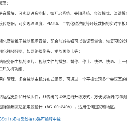
管理；
AI语音模块，可实现语音控制，如开启系统、关闭系统、会议模式、演讲
环境传感器，可实现温湿度、PM2.5、二氧化碳浓度等环境数据的实时平
；
可视化音量推子控制现场音量，配合加减按钮可以微调音量值、恢复预设按
可视化视频预览，如网络摄像头、矩阵预览卡等；
电脑服务器主机的图片、视频文件的播放、暂停、停止、快进、快退、上一
程开关机功能；
多用户管理、多台控制主机分布式组网，可通过一个平板实现多个会议室
网络远程更新和升级固件，非传统的USB连线升级方式，方便现场调试和项
国际通用宽适配电源设计（AC100~240V），适用任何国家和地区。
VCS® I16B液晶触控16路可编程中控