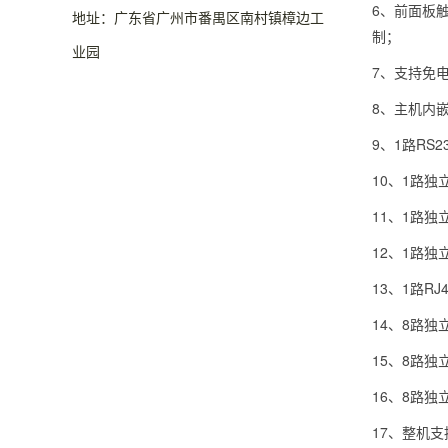
6、前面板
地址：广东省广州市番禺区南村镇樟边工
制；
业园
7、支持免
8、主机内
9、1路RS
10、1路独
11、1路
12、1路
13、1路RJ
14、8路独立
15、8路
16、8路
17、整机